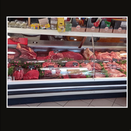
mercredi 18/03/2020
mais
vous pouvez effectuer vos
achats au niveau de la
boucherie.
Le Dimanche, nous serons
présents au marché aux
heures habituelles.
Le Gérant