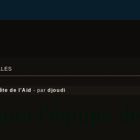
les
te de l'Aid
- par
djoudi
ute l'équipe de