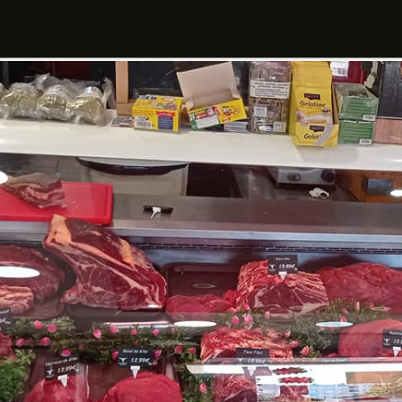
ucherie vous s
ès bonne
fête d