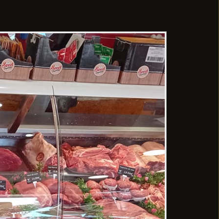
ouhaite une
e l’aïd el
fitr