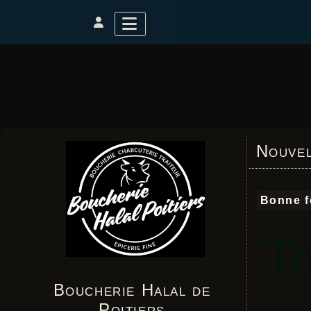
Nouvel
Bonne fê
To
Boucherie Halal de
Poitiers