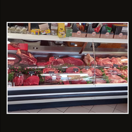
collectivités locales, hôpitaux,
établissements publics, etc.).
Cette disposition s'applique depuis janvier
dernier pour les entreprises de taille
intermédiaire (250 à 5.000 salariés) et depuis
2017 pour celles de plus de 5.000 salariés.
L'obligation concernera enfin, au 1er janvier
2020, les très petites entreprises (moins de
10 salariés).
Le portail Internet Chorus Pro mis à votre
disposition par l'administration permet de
dématérialiser facilement, gratuitement et de
façon sécurisée vos factures à destination de
vos clients du secteur public. Le cap
symbolique de 20 millions de factures
dématérialisées déposées sur Chorus Pro a
été franchi cet été.
Vous comptez sans doute, vous aussi, parmi
vos clients, des collectivités locales, des
ministères ou des hôpitaux. Alors n'attendez
plus pour réduire votre charge administrative
et améliorer la compétitivité de votre
entreprise. Car la facturation électronique,
c'est :